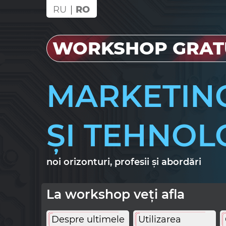
RU
RO
WORKSHOP GRAT
MARKETIN
ȘI TEHNOL
noi orizonturi, profesii și abordări
La workshop veți afla
Despre ultimele
Utilizarea