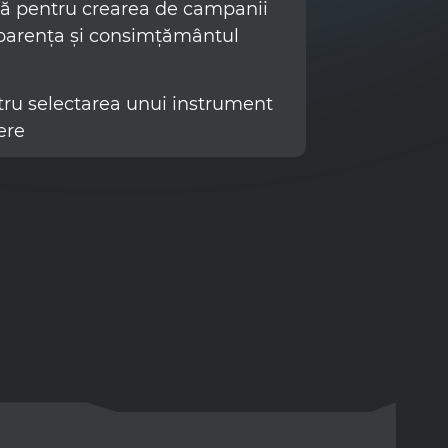
ală pentru crearea de campanii
nsparența și consimțământul
ntru selectarea unui instrument
ere