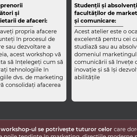
prenorii
Studenții și absolvenți
ători și
facultăților de marke
etarii de afaceri:
și comunicare:
aveți propria afacere
Acest atelier este o oc
unteți în procesul de
excelentă pentru cei c
re sau dezvoltare a
studiază sau au absolvi
eia, acest workshop vă
domeniul marketingulu
uta să înțelegeți cum să
comunicării să învețe 
ați tehnologiile în
inovație și să își dezvol
egiile dvs. de marketing
abilitățile
vă consolidați afacerea
, workshop-ul se potrivește tuturor celor
care dor
e noile tendințe în marketing, direcțiile moderne 