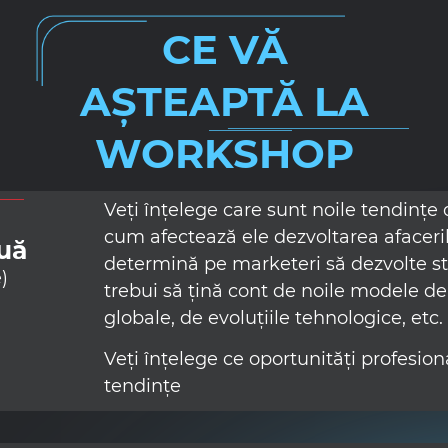
CE VĂ
AȘTEAPTĂ LA
WORKSHOP
Veți înțelege care sunt noile tendințe
cum afectează ele dezvoltarea afaceril
uă
determină pe marketeri să dezvolte str
)
trebui să țină cont de noile modele 
globale, de evoluțiile tehnologice, etc.
Veți înțelege ce oportunități profesion
tendințe