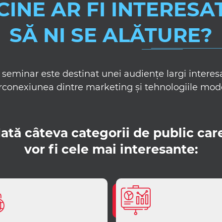
CINE AR FI INTERESA
SĂ NI SE ALĂTURE?
 seminar este destinat unei audiențe largi interes
rconexiunea dintre marketing și tehnologiile mo
Iată câteva categorii de public car
vor fi cele mai interesante: