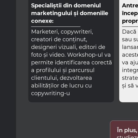
Specialiștii din domeniul
Antre
marketingului și domeniile
încep
conexe:
propri
Marketeri, copywriteri,
Dacă 
creatori de conținut,
sau s
designeri vizuali, editori de
lansa
foto și video. Workshop-ul va
acest
permite identificarea corectă
va aj
a profilului și parcursul
integr
clientului, dezvoltarea
strat
abilităților de lucru cu
și să 
copywriting-u
În plus
studiez