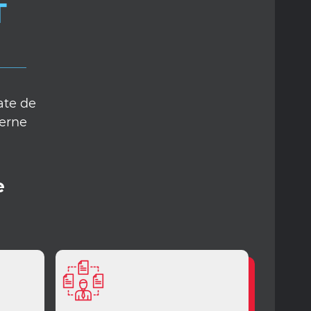
T
ate de
derne
e