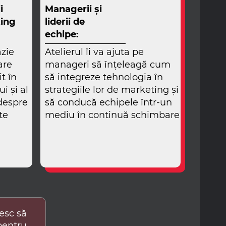
i
Managerii și
ting
liderii de
echipe:
azie
Atelierul îi va ajuta pe
are
manageri să înțeleagă cum
t în
să integreze tehnologia în
i și al
strategiile lor de marketing și
despre
să conducă echipele într-un
te
mediu în continuă schimbare
esc să
pentru