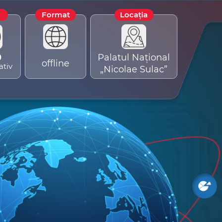
Format
Locația
0
Palatul Național
offline
ativ
„Nicolae Sulac”