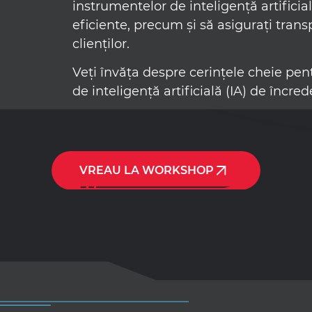
instrumentelor de inteligență artifici
eficiente, precum și să asigurați tra
clienților.
Veți învăța despre cerințele cheie pe
de inteligență artificială (IA) de încred
VREAU LA WORKSHOP