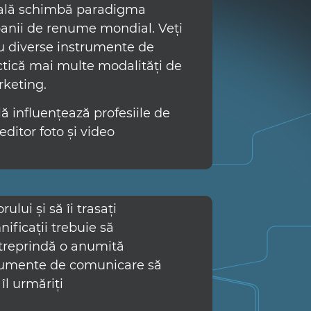
cială schimbă paradigma
anii de renume mondial. Veți
ru diverse instrumente de
ractică mai multe modalități de
arketing.
ă influențează profesiile de
editor foto și video
ului și să îi trasați
nificații trebuie să
ntreprindă o anumită
nstrumente de comunicare să
 îl urmăriți