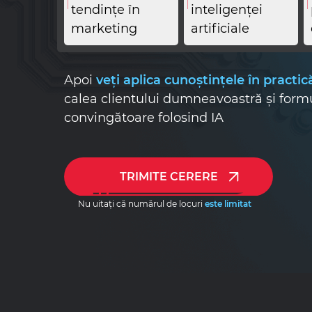
tendințe în
inteligenței
marketing
artificiale
Apoi
veți aplica cunoștințele în practic
calea clientului dumneavoastră și for
convingătoare folosind IA
TRIMITE CERERE
Nu uitați că numărul de locuri
este limitat