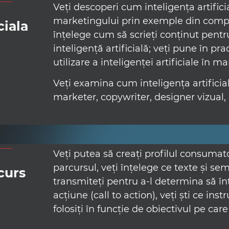
Veți descoperi cum inteligența artifi
marketingului prin exemple din comp
ciala
înțelege cum să scrieți conținut pent
inteligență artificială; veți pune în p
utilizare a inteligenței artificiale în m
Veți examina cum inteligența artificial
marketer, copywriter, designer vizual, 
Veți putea să creați profilul consumator
parcursul, veți înțelege ce texte și sem
curs
transmiteți pentru a-l determina să î
acțiune (call to action), veți ști ce i
folosiți în funcție de obiectivul pe care