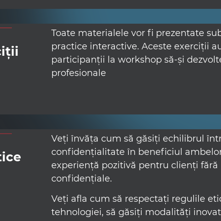
Toate materialele vor fi prezentate su
practice interactive. Aceste exerciții a
iții
participanții la workshop să-și dezvolte 
profesionale
Veți învăța cum să găsiți echilibrul înt
confidențialitate în beneficiul ambelor
tice
experiență pozitivă pentru clienți fără 
confidențiale.
Veți afla cum să respectați regulile et
tehnologiei, să găsiți modalități inovat