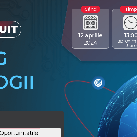
Când
Timp
UIT
12 aprilie
13:0
aproxim
2024
3 ore
G
OGII
Oportunitățile