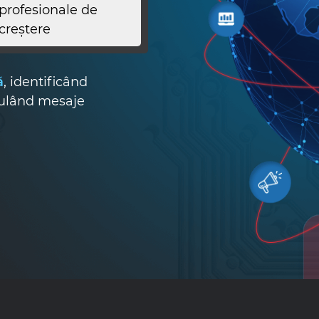
profesionale de
creștere
ă
, identificând
mulând mesaje