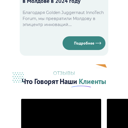
в Молдове в 2024 году
Благодаря Golden Juggernaut InnoTech
Forum, мы превратили Молдову в
эпицентр инноваций….
Подробнее
ОТЗЫВЫ
Что Говорят Наши
Клиенты