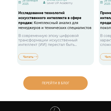
28 октября
28 о
Level UP Academy
2025
2025
Исследование технологий
Приме
искусственного интеллекта в сфере
интел
продаж:
Комплексный анализ для
прод
менеджеров и технических специалистов
покол
В современную эпоху цифровой
В сов
трансформации искусственный
хара
интеллект (ИИ) перестал быть...
сложн
Читать
Чит
ПЕРЕЙТИ В БЛОГ