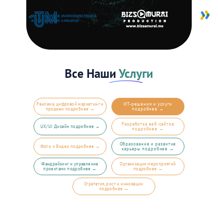
Все Наши
Услуги
Реклама, цифровой маркетинг и
ИТ-решения и услуги
продажи подробнее →
подробнее →
Разработка веб-сайтов
UX/UI Дизайн подробнее →
подробнее →
Образование и развитие
Фото и Видео подробнее →
карьеры подробнее →
Фандрайзинг и управление
Организация мероприятий
проектами подробнее →
подробнее →
Стратегия, рост и инновации
подробнее →