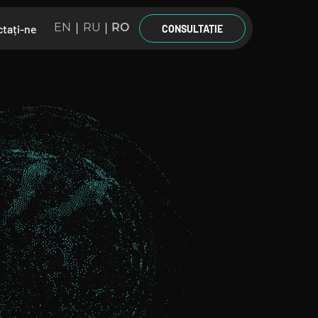
EN
RU
RO
tați-ne
CONSULTAȚIE