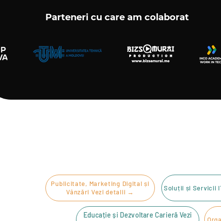
Parteneri cu care am colaborat
Publicitate, Marketing Digital și
Soluții și Servicii 
Vânzări Vezi detalii →
Educație și Dezvoltare Carieră Vezi
Orga