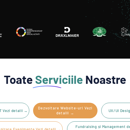
Toate
Serviciile
Noastre
Dezvoltare Website-uri Vezi
IT Vezi detalii →
UX/UI Desig
detalii →
Fundraising și Management d
nizare Evenimente Vezi detalii →