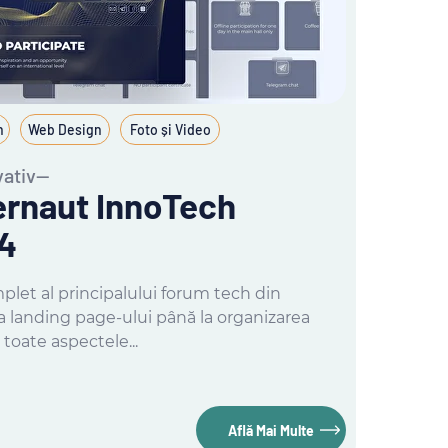
n
Web Design
Foto și Video
vativ—
rnaut InnoTech
4
let al principalului forum tech din
a landing page-ului până la organizarea
 toate aspectele...
Află Mai Multe