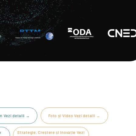
n Vezi detalii →
Foto și Video Vezi detalii →
e
Strategie, Creștere și Inovație Vezi