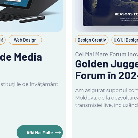
lă
Web Design
Design Creativ
UX/UI Desig
 de Media
Cel Mai Mare Forum Ino
Golden Jugge
Forum în 202
nstituțiile de învățământ
Am asigurat suportul comp
Moldova: de la dezvoltare
transmisiei live, incluzând
Află Mai Multe